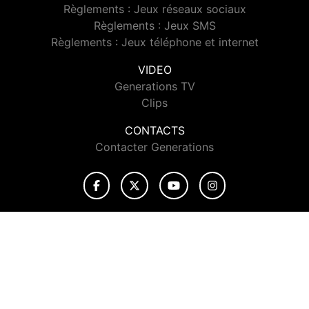
Règlements : Jeux réseaux sociaux
Règlements : Jeux SMS
Règlements : Jeux téléphone et internet
VIDEO
Generations TV
Clips
CONTACTS
Contacter Generations
© 2026 Generations Tous droits réservés.
Signaler un contenu
-
Mentions légales
-
Politique de cookies
-
Contact