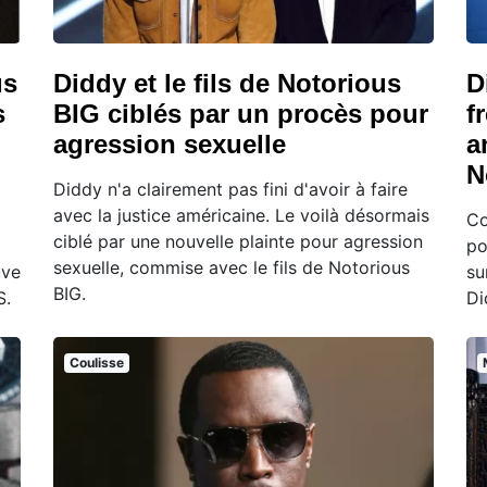
us
Diddy et le fils de Notorious
D
s
BIG ciblés par un procès pour
f
agression sexuelle
a
N
Diddy n'a clairement pas fini d'avoir à faire
avec la justice américaine. Le voilà désormais
Co
ciblé par une nouvelle plainte pour agression
po
sexuelle, commise avec le fils de Notorious
uve
su
BIG.
S.
Di
Coulisse