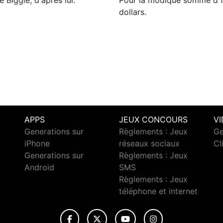
 Biggie, d'après lui.
Pour la modique somme d’1,
dollars.
APPS
JEUX CONCOURS
V
Generations sur
Règlements : Jeux
Ge
iPhone
réseaux sociaux
Cl
Generations sur
Règlements : Jeux
Android
SMS
c
Règlements : Jeux
téléphone et internet