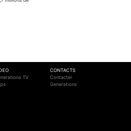
7 millions de
IDEO
CONTACTS
nerations TV
Contacter
ips
Generations