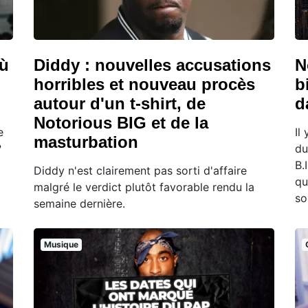
où
Diddy : nouvelles accusations
N
horribles et nouveau procès
b
autour d'un t-shirt, de
d
Notorious BIG et de la
e
Il
masturbation
?
du
B.
Diddy n'est clairement pas sorti d'affaire
qu
malgré le verdict plutôt favorable rendu la
so
semaine dernière.
Musique