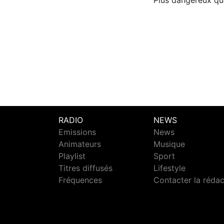
Plus dangereux que
RADIO
NEWS
Emissions
News
Animateurs
Musique
Playlist
Sport
Titres diffusés
Lifestyle
Fréquences
Contacter la réda