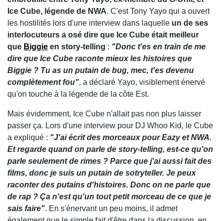
Ice Cube, légende de NWA
. C'est Tony Yayo qui a ouvert
les hostilités lors d'une interview dans laquelle
un de ses
interlocuteurs a osé dire que Ice Cube était meilleur
que
Biggie
en story-telling
:
"Donc t'es en train de me
dire que Ice Cube raconte mieux les histoires que
Biggie ? Tu as un putain de bug, mec, t'es devenu
complètement fou"
, a déclaré Yayo, visiblement énervé
qu'on touche à la légende de la côte Est.
Mais évidemment, Ice Cube n'allait pas non plus laisser
passer ça. Lors d'une interview pour DJ Whoo Kid, le Cube
a expliqué :
"J'ai écrit des morceaux pour Eazy et NWA.
Et regarde quand on parle de story-telling, est-ce qu'on
parle seulement de rimes ? Parce que j'ai aussi fait des
films, donc je suis un putain de sotryteller. Je peux
raconter des putains d'histoires. Donc on ne parle que
de rap ? Ça n'est qu'un tout petit morceau de ce que je
sais faire"
. En s'énervant un peu moins, il admet
également que le simple fait d'être dans la discussion, en