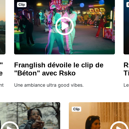
Clip
"
Franglish dévoile le clip de
R
e
"Béton" avec Rsko
T
nt
Une ambiance ultra good vibes.
Le
Clip