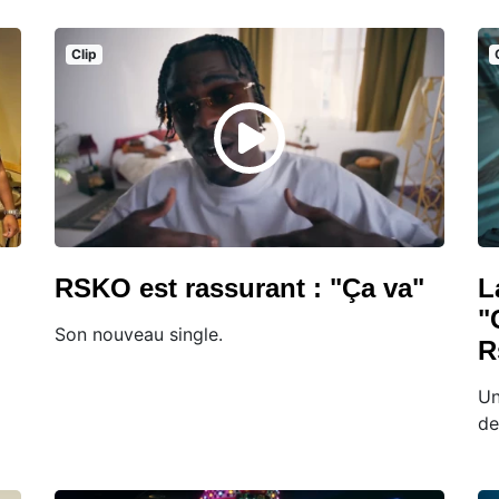
Clip
RSKO est rassurant : "Ça va"
L
"
Son nouveau single.
R
Un
de