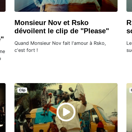
Monsieur Nov et Rsko
R
dévoilent le clip de "Please"
s
e"
Quand Monsieur Nov fait l'amour à Rsko,
Le
c'est fort !
su
une
o
Clip