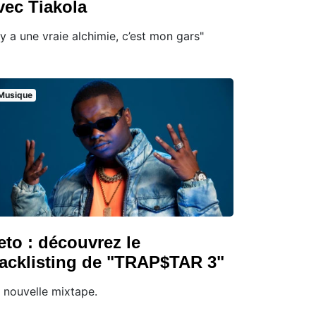
vec Tiakola
l y a une vraie alchimie, c’est mon gars"
Musique
eto : découvrez le
racklisting de "TRAP$TAR 3"
 nouvelle mixtape.