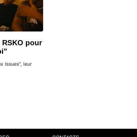
ec RSKO pour
oi"
 Issues", leur