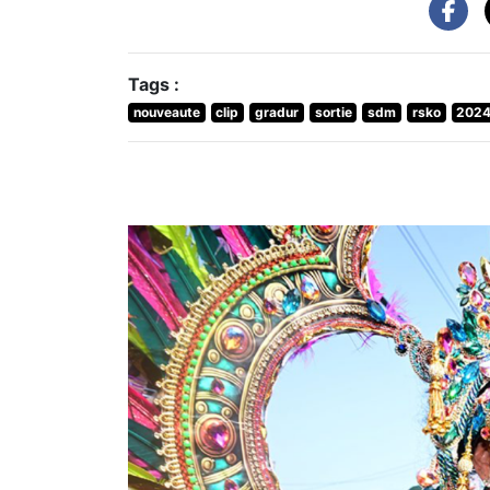
Tags :
nouveaute
clip
gradur
sortie
sdm
rsko
202