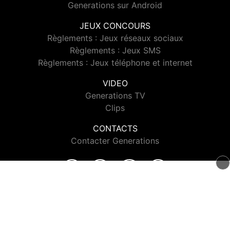
Generations sur Android
JEUX CONCOURS
Règlements : Jeux réseaux sociaux
Règlements : Jeux SMS
Règlements : Jeux téléphone et internet
VIDEO
Generations TV
Clips
CONTACTS
Contacter Generations
© 2026 Generations Tous droits réservés.
Signaler un contenu
-
Mentions légales
-
Politique de cookies
-