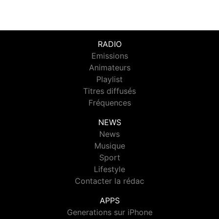
RADIO
Emissions
Animateurs
Playlist
Titres diffusés
Fréquences
NEWS
News
Musique
Sport
Lifestyle
Contacter la rédac
APPS
Generations sur iPhone