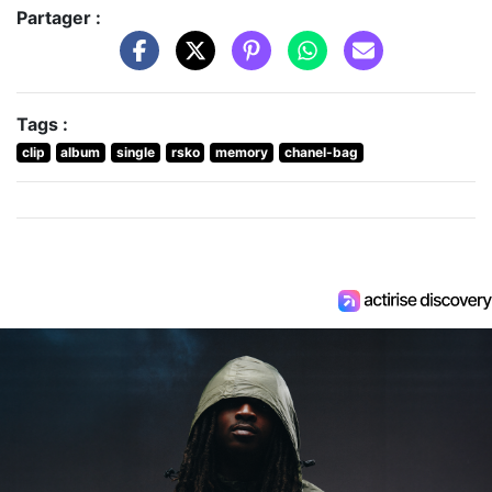
Partager :
Tags :
clip
album
single
rsko
memory
chanel-bag