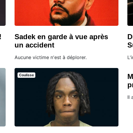
!
Sadek en garde à vue après
D
un accident
S
Aucune victime n'est à déplorer.
L'
M
Coulisse
p
Il