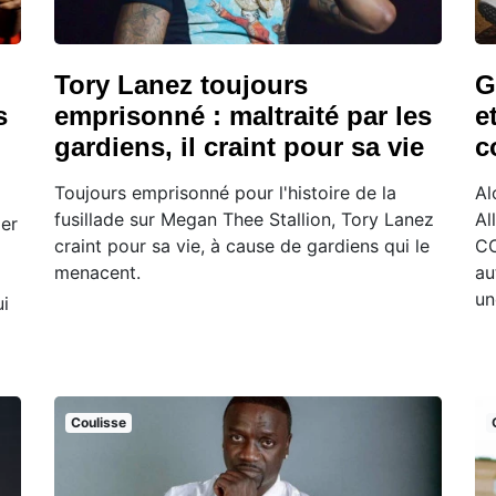
Tory Lanez toujours
G
s
emprisonné : maltraité par les
e
gardiens, il craint pour sa vie
c
Toujours emprisonné pour l'histoire de la
Al
fusillade sur Megan Thee Stallion, Tory Lanez
Al
ler
craint pour sa vie, à cause de gardiens qui le
CO
menacent.
au
un
i
Coulisse