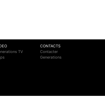
IDEO
CONTACTS
nerations TV
Contacter
ips
Generations