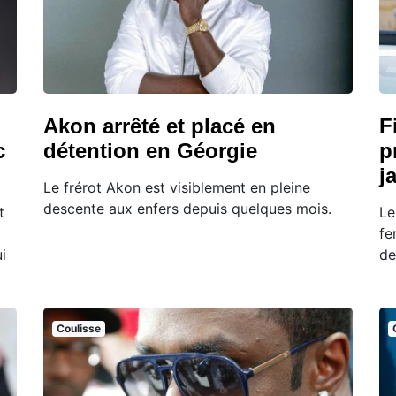
Akon arrêté et placé en
F
c
détention en Géorgie
p
j
Le frérot Akon est visiblement en pleine
descente aux enfers depuis quelques mois.
t
Le
fe
i
de
Coulisse