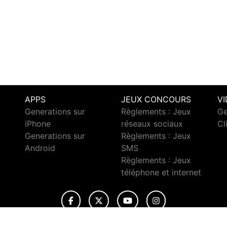
APPS
JEUX CONCOURS
V
Generations sur
Règlements : Jeux
Ge
iPhone
réseaux sociaux
Cl
Generations sur
Règlements : Jeux
Android
SMS
c
Règlements : Jeux
téléphone et internet