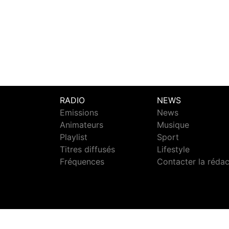
RADIO
NEWS
Emissions
News
Animateurs
Musique
Playlist
Sport
Titres diffusés
Lifestyle
Fréquences
Contacter la réda