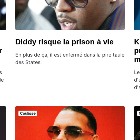
Diddy risque la prison à vie
K
r
p
En plus de ça, il est enfermé dans la pire taule
m
des States.
s
Le
de
d'
d'
Coulisse