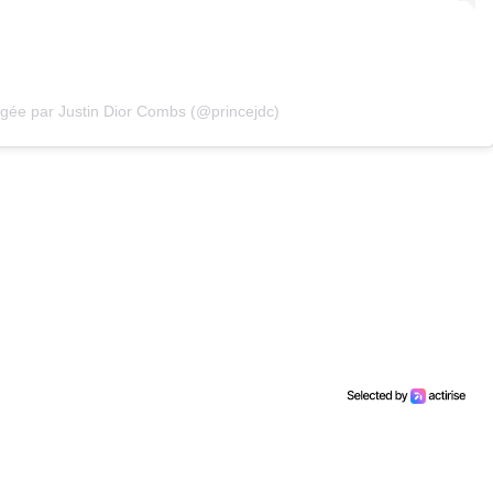
agée par Justin Dior Combs (@princejdc)