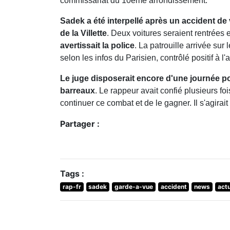
commissariat du 10ème arrondissement.
Sadek a été interpellé après un accident de 
de la Villette
. Deux voitures seraient rentrées e
avertissait la police
. La patrouille arrivée sur 
selon les infos du Parisien, contrôlé positif à l'
Le juge disposerait encore d'une journée pou
barreaux
. Le rappeur avait confié plusieurs f
continuer ce combat et de le gagner. Il s'agirai
Partager :
Tags :
rap-fr
sadek
garde-a-vue
accident
news
actu