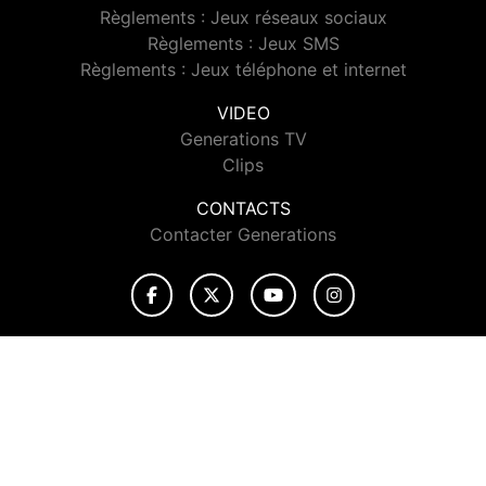
Règlements : Jeux réseaux sociaux
Règlements : Jeux SMS
Règlements : Jeux téléphone et internet
VIDEO
Generations TV
Clips
CONTACTS
Contacter Generations
© 2026 Generations Tous droits réservés.
Signaler un contenu
-
Mentions légales
-
Politique de cookies
-
Contact