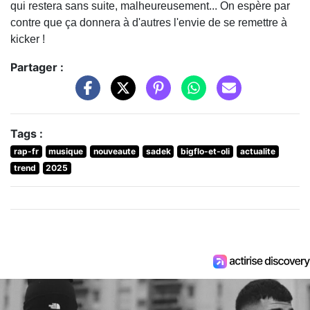
qui restera sans suite, malheureusement... On espère par
contre que ça donnera à d'autres l'envie de se remettre à
kicker !
Partager :
Tags :
rap-fr
musique
nouveaute
sadek
bigflo-et-oli
actualite
trend
2025