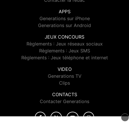
Contacter la rédac
APPS
Generations sur iPhone
Generations sur Android
JEUX CONCOURS
Règlements : Jeux réseaux sociaux
Règlements : Jeux SMS
Règlements : Jeux téléphone et internet
VIDEO
Generations TV
Clips
CONTACTS
Contacter Generations