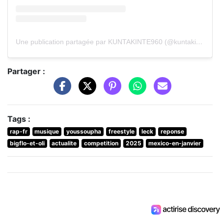
Une publication partagée par KUNTAKINTE960 (@kuntakinte960)
Partager :
Tags :
rap-fr
musique
youssoupha
freestyle
leck
reponse
bigflo-et-oli
actualite
competition
2025
mexico-en-janvier