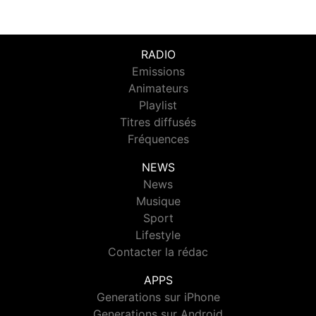
RADIO
Emissions
Animateurs
Playlist
Titres diffusés
Fréquences
NEWS
News
Musique
Sport
Lifestyle
Contacter la rédac
APPS
Generations sur iPhone
Generations sur Android