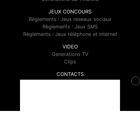
JEUX CONCOURS
Règlements : Jeux réseaux sociaux
Règlements : Jeux SMS
Règlements : Jeux téléphone et internet
VIDEO
Generations TV
Clips
CONTACTS
Contacter Generations
© 2026 Generations Tous droits réservés.
Signaler un contenu
-
Mentions légales
-
Politique de cookies
-
Contact