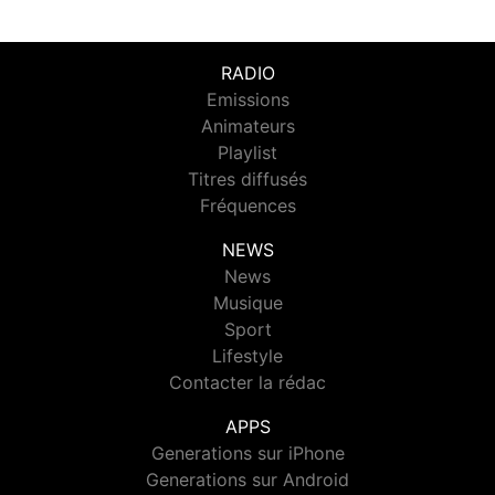
RADIO
Emissions
Animateurs
Playlist
Titres diffusés
Fréquences
NEWS
News
Musique
Sport
Lifestyle
Contacter la rédac
APPS
Generations sur iPhone
Generations sur Android