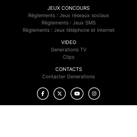
JEUX CONCOURS
Règlements : Jeux réseaux sociaux
Règlements : Jeux SMS
Règlements : Jeux téléphone et internet
VIDEO
Generations TV
Clips
CONTACTS
Contacter Generations
© 2026 Generations Tous droits réservés.
Signaler un contenu
-
Mentions légales
-
Politique de cookies
-
Contact