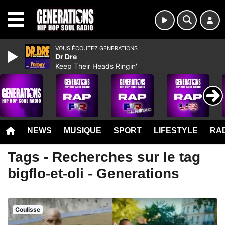
MENU
VOUS ÉCOUTEZ GENERATIONS
Dr Dre
Keep Their Heads Ringin'
NEWS
MUSIQUE
SPORT
LIFESTYLE
RAD
Tags - Recherches sur le tag
bigflo-et-oli - Generations
Coulisse