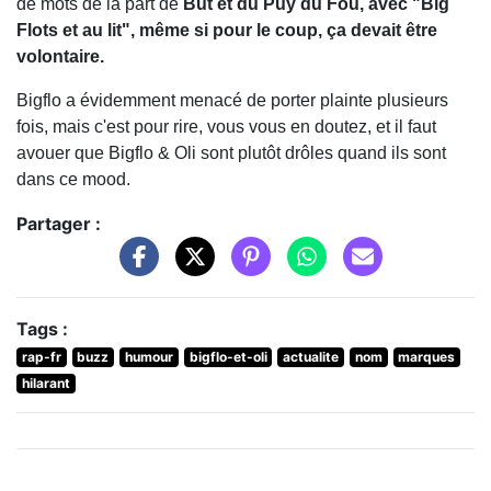
de mots de la part de
But et du Puy du Fou, avec "Big
Flots et au lit", même si pour le coup, ça devait être
volontaire.
Bigflo a évidemment menacé de porter plainte plusieurs
fois, mais c'est pour rire, vous vous en doutez, et il faut
avouer que Bigflo & Oli sont plutôt drôles quand ils sont
dans ce mood.
Partager :
Tags :
rap-fr
buzz
humour
bigflo-et-oli
actualite
nom
marques
hilarant