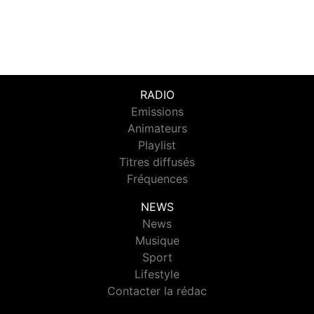
RADIO
Emissions
Animateurs
Playlist
Titres diffusés
Fréquences
NEWS
News
Musique
Sport
Lifestyle
Contacter la rédac