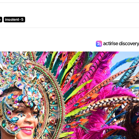
e
insolent-5