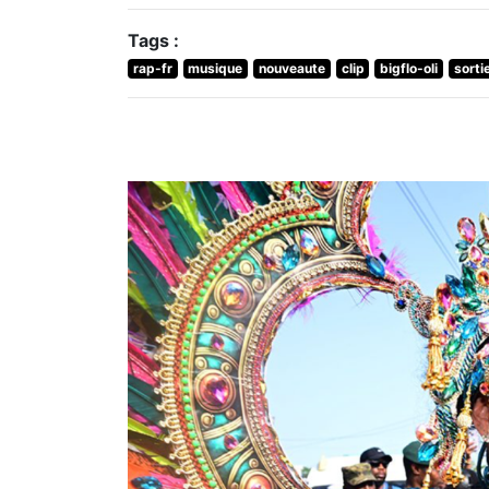
Tags :
rap-fr
musique
nouveaute
clip
bigflo-oli
sorti