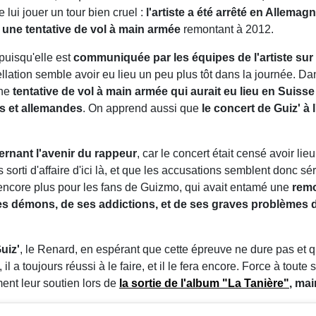
e lui jouer un tour bien cruel :
l'artiste a été arrêté en Allemag
à une tentative de vol à main armée
remontant à 2012.
puisqu'elle est
communiquée par les équipes de l'artiste su
ellation semble avoir eu lieu un peu plus tôt dans la journée. 
une
tentative de vol à main armée qui aurait eu lieu en Suiss
es et allemandes
. On apprend aussi que
le concert de Guiz' à
cernant l'avenir du rappeur
, car le concert était censé avoir lie
 sorti d'affaire d'ici là, et que les accusations semblent donc 
 encore plus pour les fans de Guizmo, qui avait entamé une
remo
es démons, de ses addictions, et de ses graves problèmes 
uiz'
, le Renard, en espérant que cette épreuve ne dure pas et qu'i
, il a toujours réussi à le faire, et il le fera encore. Force à to
ent leur soutien lors de
la sortie de l'album
"La Tanière"
, mai