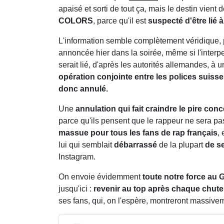
apaisé et sorti de tout ça, mais le destin vient d
COLORS
, parce qu'il est
suspecté d'être lié 
L'information semble complètement véridique, 
annoncée hier dans la soirée, même si l'interp
serait lié, d'après les autorités allemandes, à 
opération conjointe entre les polices suiss
donc annulé.
Une
annulation qui fait craindre le pire con
parce qu'ils pensent que le rappeur ne sera pas
massue pour tous les fans de rap français
,
lui qui semblait
débarrassé
de la plupart
de s
Instagram.
On envoie évidemment
toute notre force au G
jusqu'ici :
revenir au top après chaque chute
ses fans, qui, on l'espère, montreront massivem