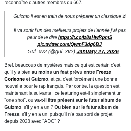
reconnaître d'autres membres du 667.
Guizmo il est en train de nous préparer un classique ⏳
Il va sortir l’un des meilleurs projets de l’année j’ai pas
peur de le dire
https://t.co/Iz8aHwRpmS
pic.twitter.com/QwmF3dg6BJ
— Gui_xv2 (@gui_xv2)
January 27, 2026
Bref, beaucoup de mystères mais ce qui est certain c'est
qu'il y a bien
au moins un feat prévu entre
Freeze
Corleone
et Guizmo
, et ça, c'est forcément une bonne
nouvelle pour le rap français. Par contre, la question est
maintenant la suivante : ce featuring est-il simplement un
"one shot", ou
va-t-il être présent sur le futur album de
Guizmo
, s'il y en a un ?
Ou bien sur le futur album de
Freeze
, s'il y en a un, puisqu'il n'a pas sorti de projet
depuis 2023 avec "ADC" ?