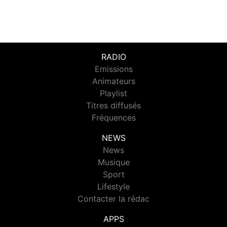
RADIO
Emissions
Animateurs
Playlist
Titres diffusés
Fréquences
NEWS
News
Musique
Sport
Lifestyle
Contacter la rédac
APPS