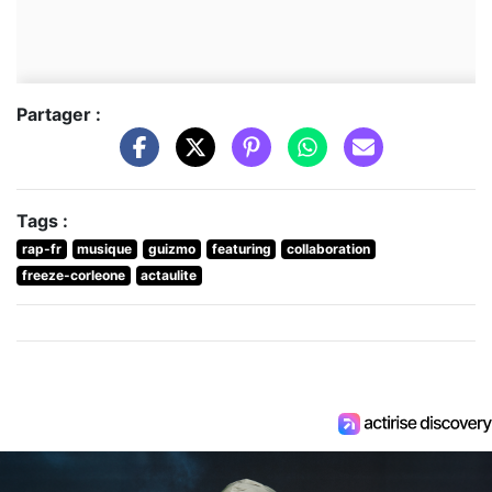
Partager :
Tags :
rap-fr
musique
guizmo
featuring
collaboration
freeze-corleone
actaulite