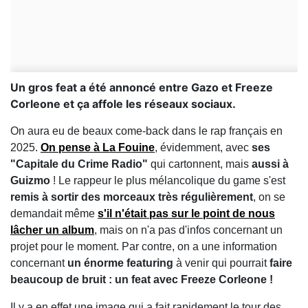
Un gros feat a été annoncé entre Gazo et Freeze
Corleone et ça affole les réseaux sociaux.
On aura eu de beaux come-back dans le rap français en
2025.
On pense à La Fouine
, évidemment, avec
ses
"Capitale du Crime Radio"
qui cartonnent, mais
aussi à
Guizmo
! Le rappeur le plus mélancolique du game s'est
remis à sortir des morceaux très régulièrement
, on se
demandait même
s'il n'était pas sur le point de nous
lâcher un album
, mais on n'a pas d'infos concernant un
projet pour le moment. Par contre, on a une information
concernant
un énorme featuring
à venir qui pourrait
faire
beaucoup de bruit : un feat avec Freeze Corleone !
Il y a en effet une image qui a fait rapidement le tour des