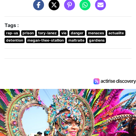
Tags :
rap-us
prison
tory-lanez
vie
danger
menaces
actualite
detention
megan-thee-stallion
maltraite
gardiens