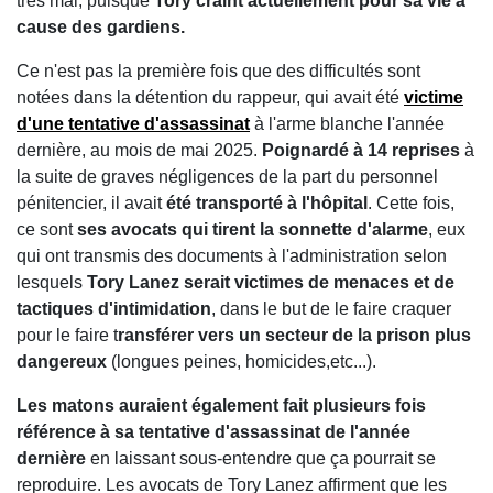
très mal, puisque
Tory craint actuellement pour sa vie à
cause des gardiens.
Ce n'est pas la première fois que des difficultés sont
notées dans la détention du rappeur, qui avait été
victime
d'une tentative d'assassinat
à l'arme blanche l'année
dernière, au mois de mai 2025.
Poignardé à 14 reprises
à
la suite de graves négligences de la part du personnel
pénitencier, il avait
été transporté à l'hôpital
. Cette fois,
ce sont
ses avocats qui tirent la sonnette d'alarme
, eux
qui ont transmis des documents à l'administration selon
lesquels
Tory Lanez serait victimes de menaces et de
tactiques d'intimidation
, dans le but de le faire craquer
pour le faire t
ransférer vers un secteur de la prison plus
dangereux
(longues peines, homicides,etc...).
Les matons auraient également fait plusieurs fois
référence à sa tentative d'assassinat de l'année
dernière
en laissant sous-entendre que ça pourrait se
reproduire. Les avocats de Tory Lanez affirment que les