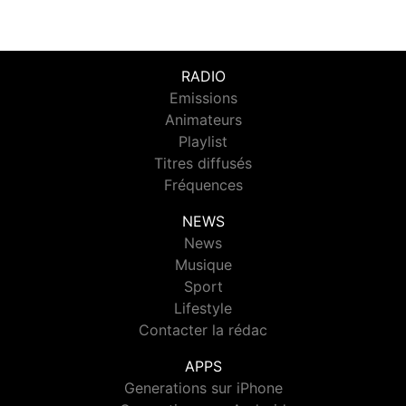
RADIO
Emissions
Animateurs
Playlist
Titres diffusés
Fréquences
NEWS
News
Musique
Sport
Lifestyle
Contacter la rédac
APPS
Generations sur iPhone