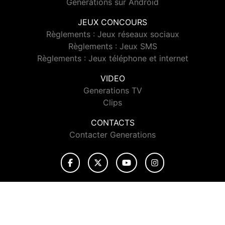
Generations sur Android
JEUX CONCOURS
Règlements : Jeux réseaux sociaux
Règlements : Jeux SMS
Règlements : Jeux téléphone et internet
VIDEO
Generations TV
Clips
CONTACTS
Contacter Generations
© 2026 Generations Tous droits réservés.
Signaler un contenu
-
Mentions légales
-
Politique de cookies
-