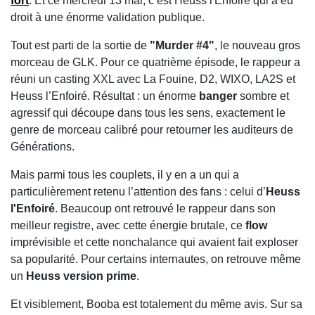
fort
. Et ce mercredi 13 mai, c’est
Heuss l'Enfoiré
qui a eu
droit à une énorme validation publique.
Tout est parti de la sortie de
"Murder #4"
, le nouveau gros
morceau de
GLK
. Pour ce quatrième épisode, le rappeur a
réuni un casting XXL avec
La Fouine
,
D2
,
WIXO
,
LA2S
et
Heuss l’Enfoiré. Résultat : un énorme
banger
sombre et
agressif qui découpe dans tous les sens, exactement le
genre de morceau calibré pour retourner les auditeurs de
Générations
.
Mais parmi tous les couplets, il y en a un qui a
particulièrement retenu l’attention des fans : celui d’
Heuss
l'Enfoiré
. Beaucoup ont retrouvé le rappeur dans son
meilleur registre, avec cette énergie brutale, ce
flow
imprévisible et cette nonchalance qui avaient fait exploser
sa popularité. Pour certains internautes, on retrouve même
un
Heuss version prime
.
Et visiblement,
Booba
est totalement du même avis. Sur sa