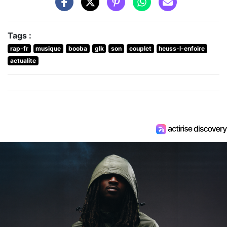
Tags :
rap-fr
musique
booba
glk
son
couplet
heuss-l-enfoire
actualite