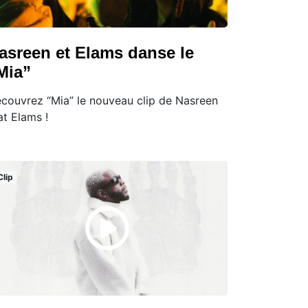
asreen et Elams danse le
Mia”
couvrez “Mia” le nouveau clip de Nasreen
at Elams !
Clip