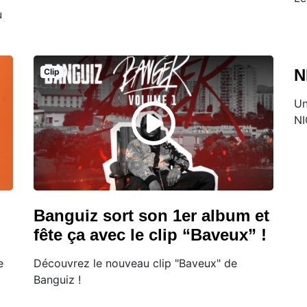
u
N
Clip
Un
NI
Banguiz sort son 1er album et
fête ça avec le clip “Baveux” !
e
Découvrez le nouveau clip "Baveux" de
Banguiz !