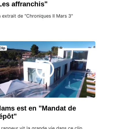
Les affranchis"
 extrait de "Chroniques II Mars 3"
Clip
lams est en "Mandat de
épôt"
 rappeur vit la grande vie dans ce clip.