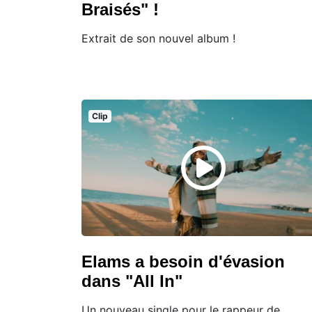
Braisés" !
Extrait de son nouvel album !
Clip
Elams a besoin d'évasion
dans "All In"
Un nouveau single pour le rappeur de