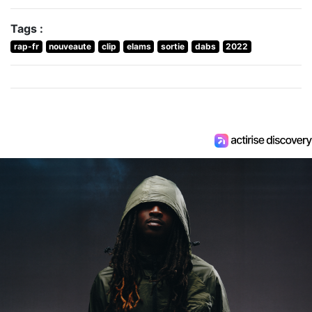
Tags :
rap-fr
nouveaute
clip
elams
sortie
dabs
2022