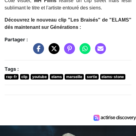
Côté visuel,
MH Films
réalise un clip street mais festif
sublimant le titre et l'artiste entouré des siens.
Découvrez le nouveau clip "Les Braisés" de "ELAMS"
dés maintenant sur Générations :
Partager :
Tags :
rap-fr
clip
youtube
elams
marseille
sortie
elams-stone