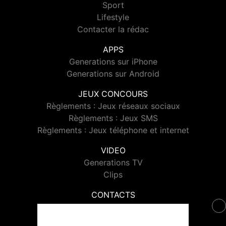
Sport
Lifestyle
Contacter la rédac
APPS
Generations sur iPhone
Generations sur Android
JEUX CONCOURS
Règlements : Jeux réseaux sociaux
Règlements : Jeux SMS
Règlements : Jeux téléphone et internet
VIDEO
Generations TV
Clips
CONTACTS
Contacter Generations