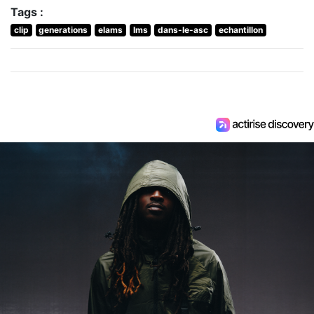
Tags :
clip
generations
elams
lms
dans-le-asc
echantillon