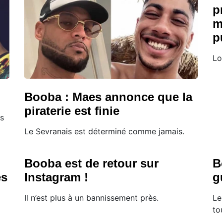
p
m
p
Lo
Booba : Maes annonce que la
piraterie est finie
is
Le Sevranais est déterminé comme jamais.
Booba est de retour sur
B
es
Instagram !
g
Il n’est plus à un bannissement près.
Le
to