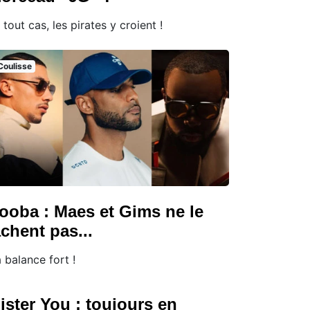
 tout cas, les pirates y croient !
Coulisse
ooba : Maes et Gims ne le
âchent pas...
 balance fort !
ister You : toujours en