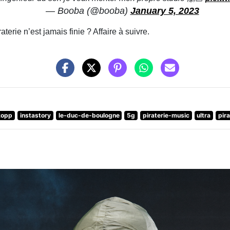
— Booba (@booba)
January 5, 2023
terie n’est jamais finie ? Affaire à suivre.
kopp
instastory
le-duc-de-boulogne
5g
piraterie-music
ultra
pira