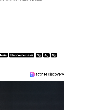
terie
blanco-nemesis
3g
4g
6g