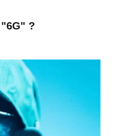
 "6G" ?