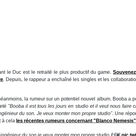
nt le Duc est le retraité le plus productif du game.
Souvenez-
re
. Depuis, le rappeur a enchaîné les singles et les collaborat
anmoins, la rumeur sur un potentiel nouvel album. Booba a pour
eeté
"Booba il est tous les jours en studio et il veut nous faire
ingénieur du son. Je veux monter mon propre studio"
. Une répo
t à cela
les récentes rumeurs concernant "Blanco Nemesis"
 ingénieur du son je veux monter mon propre studio 🙌🏾
pic.t