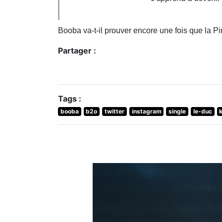
Booba va-t-il prouver encore une fois que la Pira
Partager :
Tags :
booba
b2o
twitter
instagram
single
le-duc