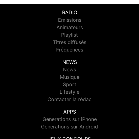
RADIO
Emissions
Animateurs
Playlist
Titres diffusés
Fréquences
NEWS
News
Musique
Sport
Lifestyle
Contacter la rédac
APPS
Generations sur iPhone
Generations sur Android