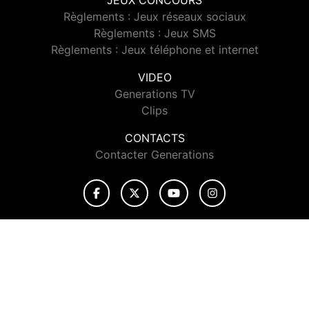
JEUX CONCOURS
Règlements : Jeux réseaux sociaux
Règlements : Jeux SMS
Règlements : Jeux téléphone et internet
VIDEO
Generations TV
Clips
CONTACTS
Contacter Generations
© 2026 Generations Tous droits réservés.
Signaler un contenu
-
Mentions légales
-
Politique de cookies
-
Contact