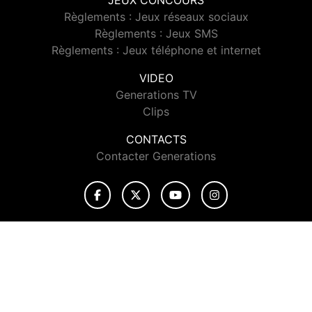
JEUX CONCOURS
Règlements : Jeux réseaux sociaux
Règlements : Jeux SMS
Règlements : Jeux téléphone et internet
VIDEO
Generations TV
Clips
CONTACTS
Contacter Generations
© 2026 Generations Tous droits réservés.
Signaler un contenu
-
Mentions légales
-
Politique de cookies
-
Contact