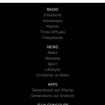
RADIO
Emissions
Animateurs
Playlist
Titres diffusés
Fréquences
NEWS
News
Musique
Sport
Lifestyle
Contacter la rédac
APPS
Generations sur iPhone
Generations sur Android