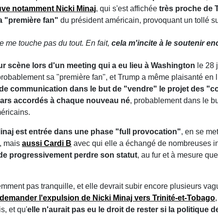
uve notamment Nicki Minaj
, qui s'est affichée
très proche de
a "première fan"
du président américain, provoquant un tollé sur
e me touche pas du tout. En fait,
cela m'incite à le soutenir e
r scène lors d'un meeting qui a eu lieu à Washington
le 28 j
 probablement sa "première fan", et Trump a même plaisanté en lui
de communication dans le but de "vendre" le projet des "
lars accordés à chaque nouveau né
, probablement dans le but
éricains.
inaj est entrée dans une phase "full provocation"
, en se me
, mais
aussi Cardi B
avec qui elle a échangé de nombreuses ins
 de progressivement perdre son statut
, au fur et à mesure q
demment pas tranquille, et elle devrait subir encore plusieurs v
demander l'expulsion de Nicki Minaj vers Trinité-et-Tobago
, et qu'
elle n'aurait pas eu le droit de rester si la politique