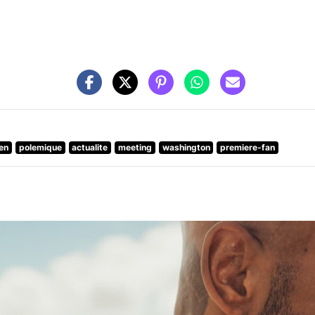
en
polemique
actualite
meeting
washington
premiere-fan