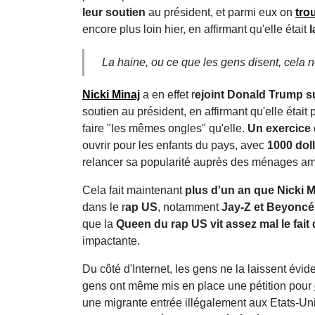
leur soutien
au président, et parmi eux on
tro
encore plus loin hier, en affirmant qu'elle était
l
La haine, ou ce que les gens disent, cela n
Nicki Minaj
a en effet r
ejoint Donald Trump su
soutien au président, en affirmant qu'elle était
faire "les mêmes ongles" qu'elle.
Un exercice 
ouvrir pour les enfants du pays, avec
1000 dol
relancer sa popularité auprès des ménages am
Cela fait maintenant
plus d'un an que Nicki M
dans le r
ap US
, notamment
Jay-Z et Beyoncé
que la
Queen du rap US vit assez mal le fait
impactante.
Du côté d'Internet, les gens ne la laissent évi
gens ont même mis en place une pétition pour
une migrante entrée illégalement aux Etats-Unis