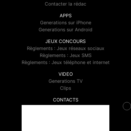
Contacter la rédac
APPS
Generations sur iPhone
Generations sur Android
JEUX CONCOURS
Règlements : Jeux réseaux sociaux
Règlements : Jeux SMS
Règlements : Jeux téléphone et internet
VIDEO
Generations TV
Clips
CONTACTS
Contacter Generations