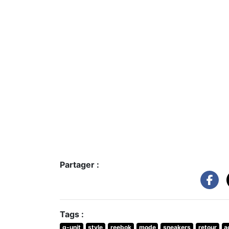
Partager :
Tags :
g-unit
style
reebok
mode
sneakers
retour
a