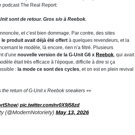
e podcast The Real Report:
nit sont de retour. Gros s/o à Reebok.
annoncée, et c'est bien dommage. Par contre, des sites
e
le produit avait déjà été offert
à quelques revendeurs, et la
ncernant le modèle, là encore, rien n'a filtré. Plusieurs
ent d'une
nouvelle version de la G-Unit G6 x
Reebok
, qui avait
èle était très efficace à l'époque, difficile à dire si ça
ossible :
la mode ce sont des cycles
, et on est en plein revival
the return of G-Unit x Reebok sneakers 👀
rtShow
)
pic.twitter.com/nr0X9j58zd
ty (@ModernNotoriety)
May 13, 2026