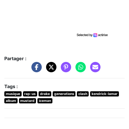
Partager :
Tags :
musique
rap-us
drake
generations
clash
kendrick-lamar
album
mustard
iceman