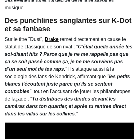
des événements et il a décidé de le faire savoir en
musique.
Des punchlines sanglantes sur K-Dot
et sa fanbase
Sur le titre "Dust",
Drake
remet directement en cause le
statut de classique de son rival :
"
C’était quelle année tes
soi-disant hits ? Parce que je ne me rappelle pas que
ça se soit passé comme ça, je ne me souviens pas
d’un seul mot de tes raps.
"
Il s'attaque aussi à la
sociologie des fans de Kendrick, affirmant que
"
les petits
blancs t'écoutent juste parce qu'ils se sentent
coupables
"
, tout en l'accusant de jouer les philanthropes
de façade :
"
Tu distribues des dindes devant les
caméras dans ton quartier, et après tu rentres direct
dans tes villas sur les collines.
"