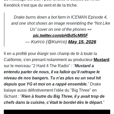
Kendrick n'est que du vent et de la triche.
Drake burns down a bot farm in ICEMAN Episode 4,
and one shot shows an image resembling the “Not Like
Us” cover on one of the phones 👀
pic.twitter.com/pHBd5cM95F
— Kurrco (@Kurrco)
May 15, 2026
Il en a profité pour élargir son champ de tir à toute la
Californie, s'en prenant notamment au producteur
Mustard
sur le morceau "2 Hard 4 The Radio" :
"
Mustard a
entendu parler de nous, il va falloir qu'il rattrape le
niveau de nos bangers. Tu n'as plus eu un seul hit
depuis que YG et moi on a rappé ensemble.
"
Drake
balaye aussi définitivement l'idée du "Big Three" en
lâchant :
"
Rien à foutre du Big Three, il y avait trop de
chefs dans la cuisine, c’était le bordel dès le départ.
"