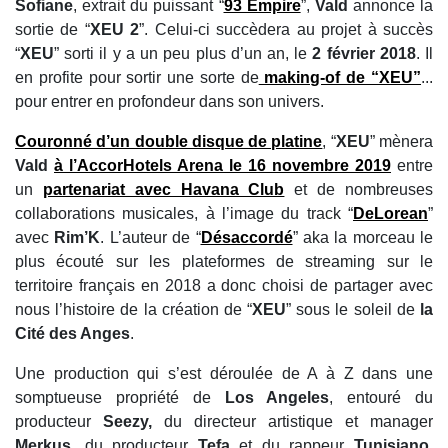
Sofiane
, extrait du puissant “
93 Empire
”,
Vald
annonce la
sortie de “
XEU 2
”. Celui-ci succèdera au projet à succès
“
XEU
” sorti il y a un peu plus d’un an, le
2 février 2018
. Il
en profite pour sortir une sorte de
making-of de “XEU”
...
pour entrer en profondeur dans son univers.
Couronné d’un double disque de platine
, “
XEU
” mènera
Vald
à l’AccorHotels Arena le 16 novembre 2019
entre
un
partenariat avec Havana Club
et de nombreuses
collaborations musicales, à l’image du track “
DeLorean
”
avec
Rim’K
. L’auteur de “
Désaccordé
” aka la morceau le
plus écouté sur les plateformes de streaming sur le
territoire français en 2018 a donc choisi de partager avec
nous l’histoire de la création de “
XEU
” sous le soleil de
la
Cité des Anges
.
Une production qui s’est déroulée de A à Z dans une
somptueuse propriété de
Los Angeles
, entouré du
producteur
Seezy,
du directeur artistique et manager
Merkus
, du producteur
Tefa
et du rappeur
Tunisiano
,