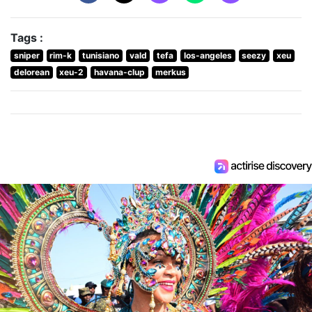
Tags :
sniper
rim-k
tunisiano
vald
tefa
los-angeles
seezy
xeu
delorean
xeu-2
havana-clup
merkus