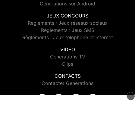
Generations sur Android
JEUX CONCOURS
Règlements : Jeux réseaux sociaux
Règlements : Jeux SMS
Règlements : Jeux téléphone et internet
VIDEO
Generations TV
Clips
CONTACTS
Contacter Generations
© 2026 Generations Tous droits réservés.
Signaler un contenu
-
Mentions légales
-
Politique de cookies
-