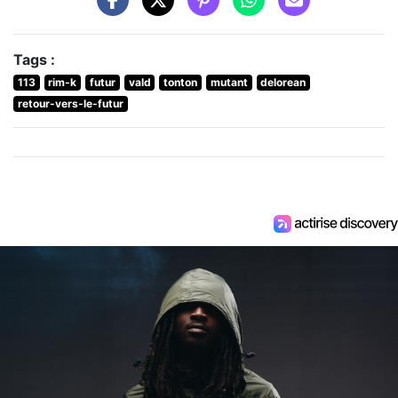
Tags :
113
rim-k
futur
vald
tonton
mutant
delorean
retour-vers-le-futur