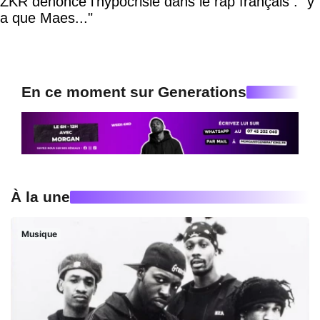
ZKR dénonce l'hypocrisie dans le rap français : "y
a que Maes..."
En ce moment sur Generations
À la une
Musique