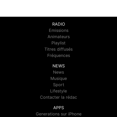
RADIO
Emissions
Animateurs
Playlist
Titres diffusés
Fréquences
NEWS
News
Musique
Sport
Lifestyle
Contacter la rédac
APPS
Generations sur iPhone