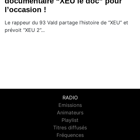
documentaire “XEU le doc” pour
l’occasion !
Le rappeur du 93 Vald partage l’histoire de “XEU” et
prévoit “XEU 2”...
RADIO
Emissions
Animateurs
Playlist
Titres diffusés
Fréquences