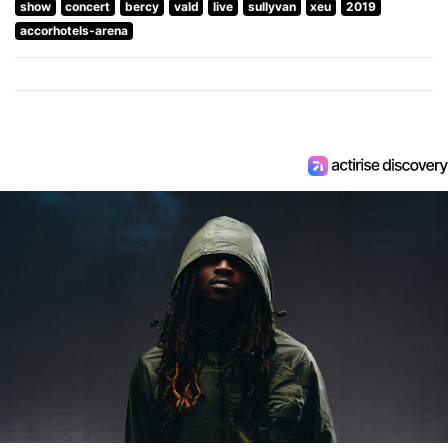
show
concert
bercy
vald
live
sullyvan
xeu
2019
accorhotels-arena