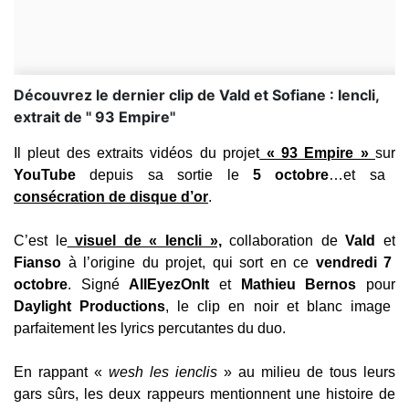
Découvrez le dernier clip de Vald et Sofiane : Iencli,
extrait de '' 93 Empire''
Il pleut des extraits vidéos du projet
« 93 Empire »
sur
YouTube
depuis sa sortie le
5 octobre
…et sa
consécration de disque d’or
.
C’est le
visuel de « Iencli »,
collaboration de
Vald
et
Fianso
à l’origine du projet, qui sort en ce
vendredi 7
octobre
. Signé
AllEyezOnIt
et
Mathieu Bernos
pour
Daylight Productions
, le clip en noir et blanc image
parfaitement les lyrics percutantes du duo.
En rappant «
wesh les ienclis
» au milieu de tous leurs
gars sûrs, les deux rappeurs mentionnent une histoire de