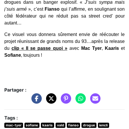
drogues dans un banger explosif.
«
J’suis sympa mais
j’suis armé
», c’est
Fianso
qui l’affirme, en soulignant son
côté fédérateur qui ne réduit pas sa street cred’ pour
autant…
Ce visuel vous donnera sûrement envie de réécouter le
projet réunissant de grands noms du 93…après la release
du
clip « Il se passe quoi »
avec
Mac Tyer
,
Kaaris
et
Sofiane
, toujours !
Partager :
Tags :
mac-tyer
sofiane
kaaris
vald
fianso
drogue
iencli