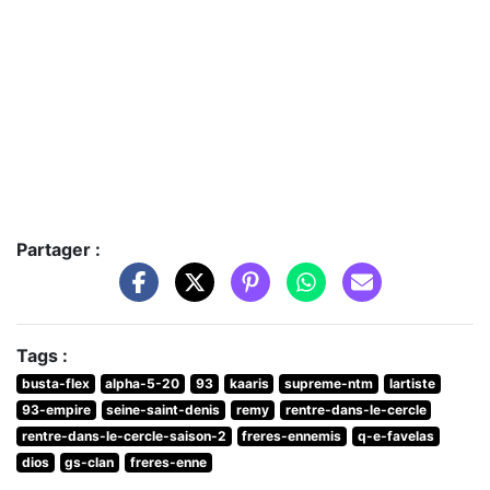
Partager :
Tags :
busta-flex
alpha-5-20
93
kaaris
supreme-ntm
lartiste
93-empire
seine-saint-denis
remy
rentre-dans-le-cercle
rentre-dans-le-cercle-saison-2
freres-ennemis
q-e-favelas
dios
gs-clan
freres-enne