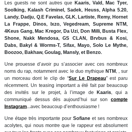
Les guests ne sont autres que
Kaaris, Vald, Mac Tyer,
Soolking, Kalash Criminel, Sadek, Heuss, Alpha 5.20,
Landy, Dadju, Q.E Favelas, GLK, Lartiste, Remy, Hornet
La Frappe, Dinos, Ixzo, Vegedream, Supreme NTM,
4Keus Gang, Mac Kregor, Da Uzi, Don Milli, Busta Flex,
Shone, Nakk Mendosa, GS CLAN, Brvbus & Kosi,
Dabs, Bakyl & Worms-T, Sifax, Mayo, Solo Le Mythe,
Boozoo, Bakhaw, Goulag, Mansly, et Benzo.
Une prouesse d’avoir pu s’associer avec ces nombreux
noms du rap, notamment avec le duo mythique
NTM
,
, sur
un morceau dont le clip de “
Sur Le Drapeau
” est paru
récemment. Un teasing important a été fait par beaucoup
des invités sur le projet, à l’image de
Kaaris
, qui a
communiqué dessus dès aujourd’hui sur son
compte
Instagram
...avec beaucoup d’enthousiasme !
Une étape très importante pour
Sofiane
et ses nombreux
acolytes, qui nous montre que le rappeur est absolument