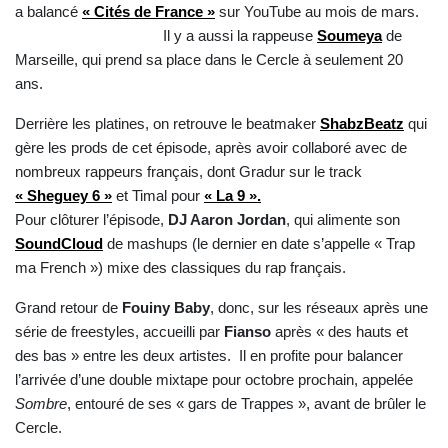
a balancé
« Cités de France »
sur YouTube au mois de mars.
Il y a aussi la rappeuse
Soumeya
de
Marseille, qui prend sa place dans le Cercle à seulement 20
ans.
Derrière les platines, on retrouve le beatmaker
ShabzBeatz
qui
gère les prods de cet épisode, après avoir collaboré avec de
nombreux rappeurs français, dont Gradur sur le track
« Sheguey 6 »
et Timal pour
« La 9 ».
Pour clôturer l’épisode,
DJ Aaron Jordan
, qui alimente son
SoundCloud
de mashups (le dernier en date s’appelle « Trap
ma French ») mixe des classiques du rap français.
Grand retour de
Fouiny Baby
, donc, sur les réseaux après une
série de freestyles, accueilli par
Fianso
après « des hauts et
des bas » entre les deux artistes. Il en profite pour balancer
l’arrivée d’une double mixtape pour octobre prochain, appelée
Sombre
, entouré de ses « gars de Trappes », avant de brûler le
Cercle.