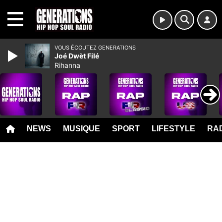
MENU
VOUS ÉCOUTEZ GENERATIONS
Joé Dwèt Filé
Rihanna
NEWS
MUSIQUE
SPORT
LIFESTYLE
RAD