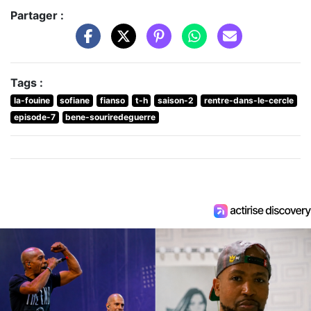
Partager :
Tags :
la-fouine
sofiane
fianso
t-h
saison-2
rentre-dans-le-cercle
episode-7
bene-souriredeguerre