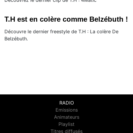
Découvrez le dernier clip de T.H : 4Matic
T.H est en colère comme Belzébuth !
Découvre le dernier freestyle de T.H : La colère De
Belzébuth.
RADIO
Emissions
Animateurs
Playlist
Titres diffusés