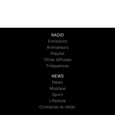
RADIO
Emissions
Animateurs
Playlist
Titres diffusés
Fréquences
NEWS
News
Musique
Sport
Lifestyle
Contacter la rédac