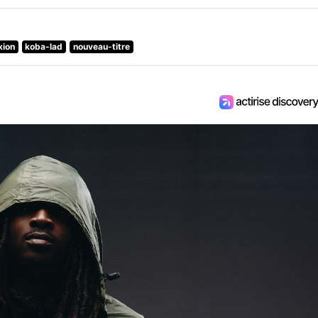
xion
koba-lad
nouveau-titre