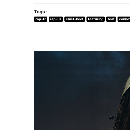
Tags :
rap-fr
rap-us
chief-keef
featuring
feat
conne