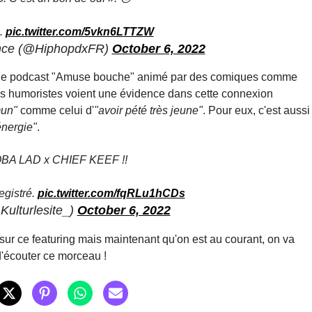
e.
pic.twitter.com/5vkn6LTTZW
nce (@HiphopdxFR)
October 6, 2022
ans le podcast "Amuse bouche" animé par des comiques comme
s humoristes voient une évidence dans cette connexion
mun"
comme celui d'
"avoir pété très jeune"
. Pour eux, c'est aussi
énergie"
.
BA LAD x CHIEF KEEF !!
egistré.
pic.twitter.com/fqRLu1hCDs
Kulturlesite_)
October 6, 2022
sur ce featuring mais maintenant qu'on est au courant, on va
d'écouter ce morceau !