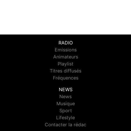
RADIO
Emissions
Animateurs
Playlist
Titres diffusés
Fréquences
NEWS
News
Musique
Sport
Lifestyle
Contacter la rédac