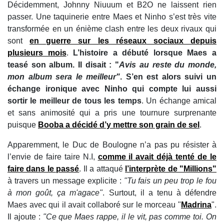
Décidemment, Johnny Niuuum et B2O ne laissent rien
passer. Une taquinerie entre Maes et Ninho s’est très vite
transformée en un énième clash entre les deux rivaux qui
sont
en guerre sur les réseaux sociaux depuis
plusieurs mois
.
L’histoire a débuté lorsque Maes a
teasé son album. Il disait : "
Avis au reste du monde,
mon album sera le meilleur"
. S’en est alors suivi un
échange ironique avec Ninho qui compte lui aussi
sortir le meilleur de tous les temps
. Un échange amical
et sans animosité qui a pris une tournure surprenante
puisque
Booba a décidé d’y mettre son grain de sel
.
Apparemment, le Duc de Boulogne n’a pas pu résister à
l’envie de faire taire N.I,
comme il avait déjà tenté de le
faire dans le passé
. Il a attaqué
l’interprète de "Millions"
à travers un message explicite :
"Tu fais un peu trop le fou
à mon goût, ça m'agace"
. Surtout, il a tenu à défendre
Maes avec qui il avait collaboré sur le morceau "
Madrina
".
Il ajoute :
"Ce que Maes rappe, il le vit, pas comme toi. On