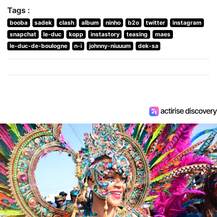
Tags :
booba
sadek
clash
album
ninho
b2o
twitter
instagram
snapchat
le-duc
kopp
instastory
teasing
maes
le-duc-de-boulogne
n-i
johnny-niuuum
dek-sa