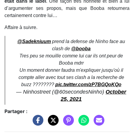
était dans le label
. Une façon très honnête et bien à lui
d’argumenter ses propos, mais que Booba retournera
certainement contre lui…
Affaire à suivre.
@Sadekniuum
prend la defense de Ninho face au
clash de
@booba
Tres peu se mouille comme lui car ils ont peur de
Booba mdrr
Un moment donner faudra m'expliquer jusqu'où il
compte aller avec tout ses clash a la recherche de
buzz ????????
pic.twitter.com/zP7BGQoKQo
— Ninhostreet (@60secondesNinho)
October
25, 2021
Partager :