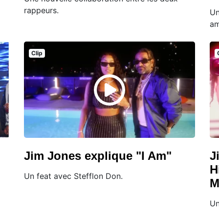
rappeurs.
Un
am
Clip
Jim Jones explique "I Am"
J
H
Un feat avec Stefflon Don.
M
Un