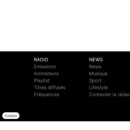
RADIO
NEWS
Emissions
News
Animateurs
Musique
Playlist
Sport
Titres diffusés
Lifestyle
Fréquences
Contacter la réda
Cookies