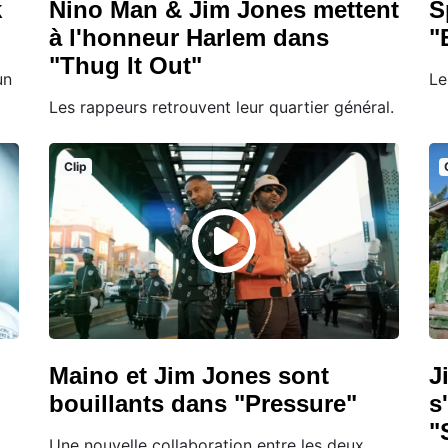
k
Nino Man & Jim Jones mettent
S
à l'honneur Harlem dans
"
"Thug It Out"
un
Le
Les rappeurs retrouvent leur quartier général.
Clip
Maino et Jim Jones sont
J
bouillants dans "Pressure"
s
"
Une nouvelle collaboration entre les deux