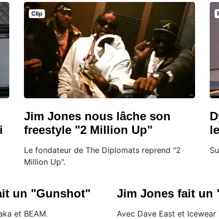
Clip
Jim Jones nous lâche son
D
i
freestyle "2 Million Up"
l
Le fondateur de The Diplomats reprend "2
Su
Million Up".
ait un "Gunshot"
Jim Jones fait un
aka et BEAM.
Avec Dave East et Icewear