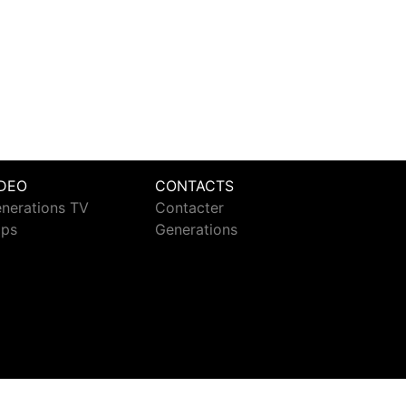
IDEO
CONTACTS
nerations TV
Contacter
ips
Generations