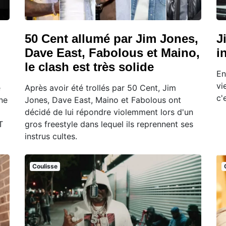
50 Cent allumé par Jim Jones,
J
Dave East, Fabolous et Maino,
i
le clash est très solide
En
vi
e
Après avoir été trollés par 50 Cent, Jim
c'
ne
Jones, Dave East, Maino et Fabolous ont
décidé de lui répondre violemment lors d'un
T
gros freestyle dans lequel ils reprennent ses
instrus cultes.
Coulisse