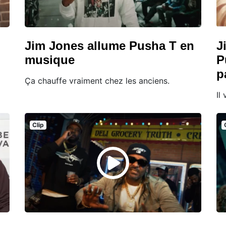
Jim Jones allume Pusha T en
J
musique
P
p
Ça chauffe vraiment chez les anciens.
Il
Clip