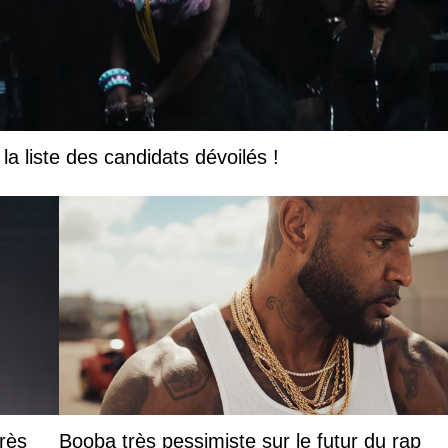
la liste des candidats dévoilés !
rès
Booba très pessimiste sur le futur du rap