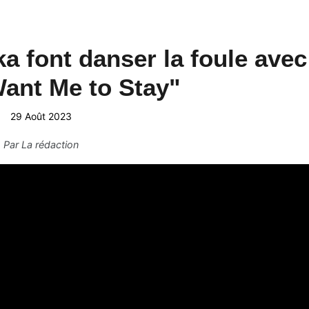
a font danser la foule avec
Want Me to Stay"
29 Août 2023
Par
La rédaction