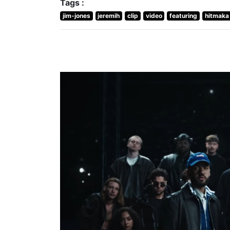
Tags :
jim-jones
jeremih
clip
video
featuring
hitmaka