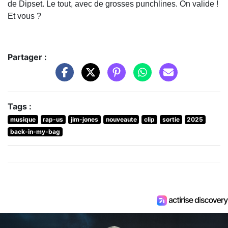
de Dipset. Le tout, avec de grosses punchlines. On valide !
Et vous ?
Partager :
Tags :
musique
rap-us
jim-jones
nouveaute
clip
sortie
2025
back-in-my-bag