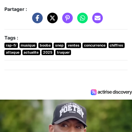
Partager :
Tags :
rap-fr
musique
booba
snep
ventes
concurrence
chiffres
attaque
actualite
2025
truquer