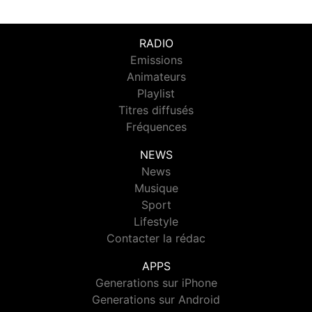
RADIO
Emissions
Animateurs
Playlist
Titres diffusés
Fréquences
NEWS
News
Musique
Sport
Lifestyle
Contacter la rédac
APPS
Generations sur iPhone
Generations sur Android