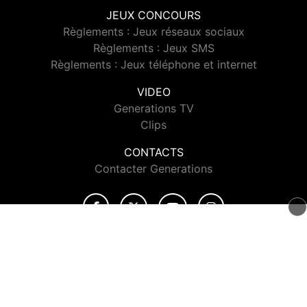
JEUX CONCOURS
Règlements : Jeux réseaux sociaux
Règlements : Jeux SMS
Règlements : Jeux téléphone et internet
VIDEO
Generations TV
Clips
CONTACTS
Contacter Generations
© 2026 Generations Tous droits réservés.
Signaler un contenu
-
Mentions légales
-
Politique de cookies
-
Contact