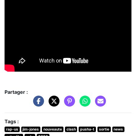
Partager :
Tags :
rap-us
jim-jones
nouveaute
clash
pusha-t
sortie
news