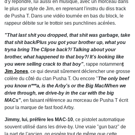
d'y répondre, lui aussi en musique, avec un morceau dans
le plus pur style de Jim, en reprenant l'instru du diss track
de Pusha T. Dans une vidéo tournée en bas du block, le
rappeur débite sur le trottoir ses punchlines acérées.
"That last shit you dropped, that shit was garbage, take
that shit back/Plus you got your brother up, what you
tryna bring The Clipse back?/ Talking about your
brother, what happened to that boy?/ It’s looking like
you were selling crack to that boy"
, rappe notammen
t
Jim Jones
, ce qui devrait sûrement déclencher une grosse
colère du côté du clan Pusha T. Ou encore "
The only beef
you know n***a, is the Arby's or the Big Mac/When we
drive through, we drive-by in the car with the big
MACs"
, en faisant référence au morceau de Pusha T écrit
pour la marque de fast food Arby.
Jimmy, lui, préfère les MAC-10
, ce pistolet automatique
souvent utilisé dans les drive-by. Une vraie "gun barz" de
la part de l'ancien, on espère tout de même que cette